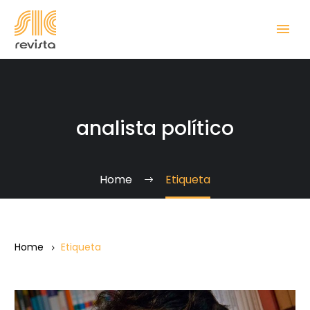
analista político
Home
Etiqueta
Home
Etiqueta
Maduro