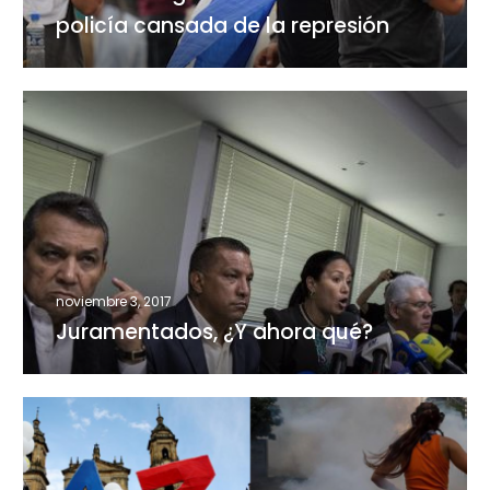
de
policía cansada de la represión
la
represión
Juramentados,
¿Y
ahora
qué?
noviembre 3, 2017
Juramentados, ¿Y ahora qué?
Paz
en
Colombia