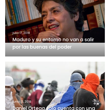
y
su
entorno
no
van
a
julio 17, 2018
salir
Maduro y su entorno no van a salir
por
por las buenas del poder
las
buenas
del
Daniel
poder
Ortega
solo
cuenta
con
una
policía
junio 13, 2018
cansada
Daniel Ortega solo cuenta con una