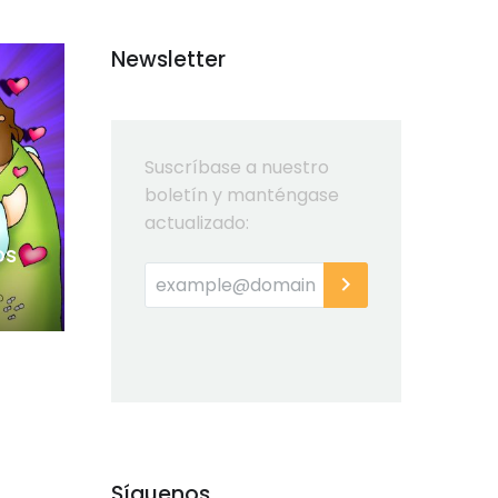
Newsletter
Suscríbase a nuestro
boletín y manténgase
actualizado:
os
Síguenos