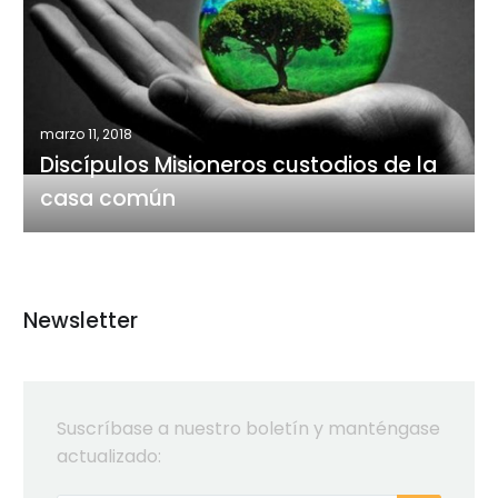
Misioneros
custodios
de
la
casa
marzo 11, 2018
común
Discípulos Misioneros custodios de la
casa común
Newsletter
Suscríbase a nuestro boletín y manténgase
actualizado: