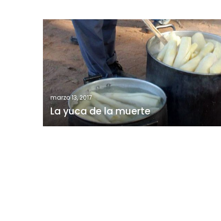
La
yuca
de
la
muerte
marzo 13, 2017
La yuca de la muerte