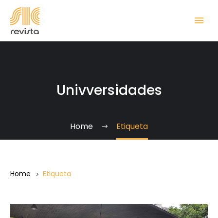
Univversidades
Home
Etiqueta
Home
Etiqueta
La