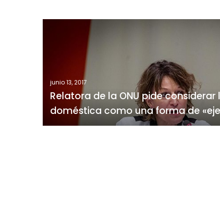
Relatora
de
la
ONU
pide
junio 13, 2017
considerar
Relatora de la ONU pide considerar l
la
doméstica como una forma de «ejec
violencia
doméstica
como
una
forma
de
«ejecución
arbitraria»