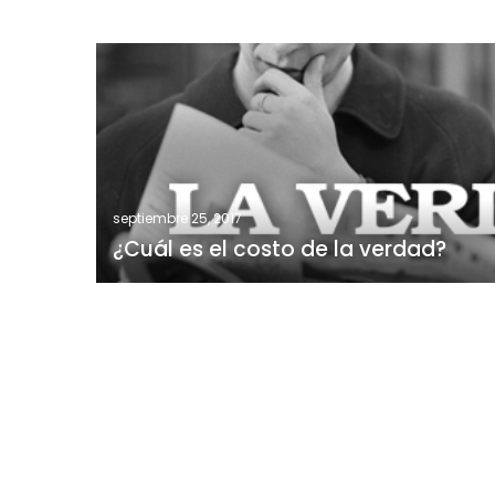
¿Cuál
es
el
costo
de
la
verdad?
septiembre 25, 2017
¿Cuál es el costo de la verdad?