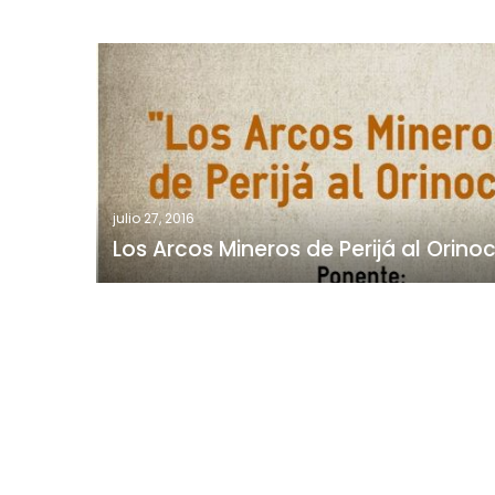
Los
Arcos
Mineros
de
Perijá
al
Orinoco
julio 27, 2016
Los Arcos Mineros de Perijá al Orino