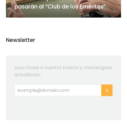
los
pasarán al “Club de los Eméritos”
Eméritos”
Newsletter
Suscríbase a nuestro boletín y manténgase
actualizado: