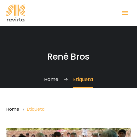
René Bros
Home
Etiqueta
Home
Etiqueta
El