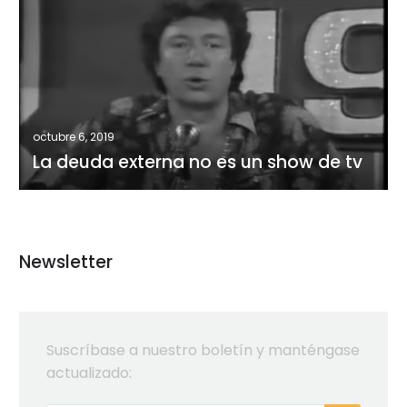
deuda
externa
no
es
un
show
octubre 6, 2019
de
La deuda externa no es un show de tv
tv
Newsletter
Suscríbase a nuestro boletín y manténgase
actualizado: