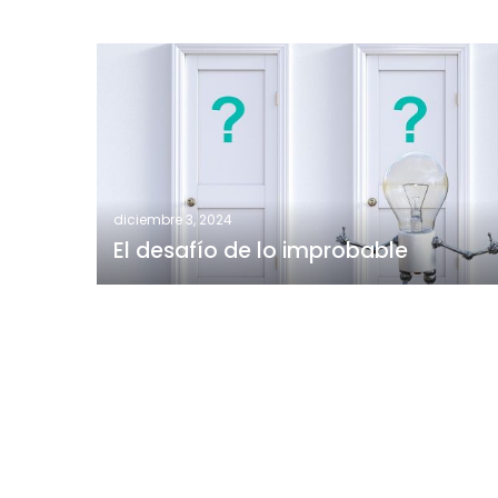
El
desafío
de
lo
improbable
diciembre 3, 2024
El desafío de lo improbable