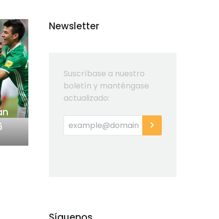
Newsletter
Suscríbase a nuestro
boletín y manténgase
actualizado:
án
6
Síguenos