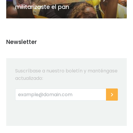
pan
militarizaste el pan
Newsletter
Suscríbase a nuestro boletín y manténgase
actualizado: