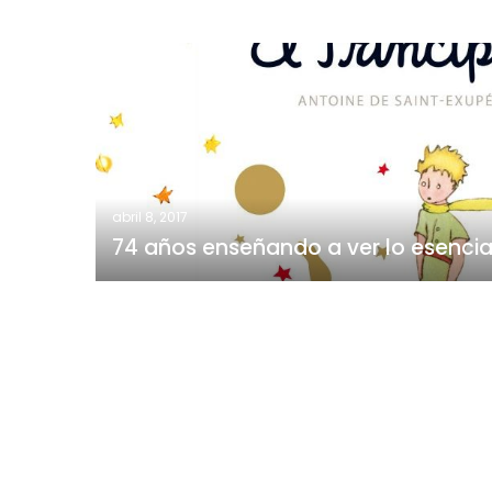
74
años
enseñando
a
ver
lo
esencial
abril 8, 2017
74 años enseñando a ver lo esencia