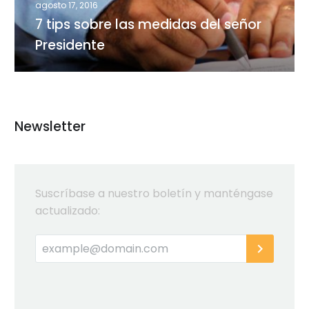
señor
agosto 17, 2016
Presidente
7 tips sobre las medidas del señor
Presidente
Newsletter
Suscríbase a nuestro boletín y manténgase
actualizado: