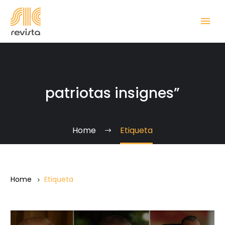
patriotas insignes”
Home
Etiqueta
Home
Etiqueta
Sanción