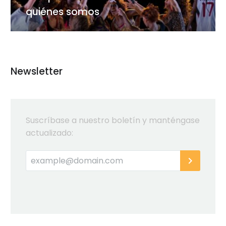
quiénes
quiénes somos
somos
Newsletter
Suscríbase a nuestro boletín y manténgase
actualizado: