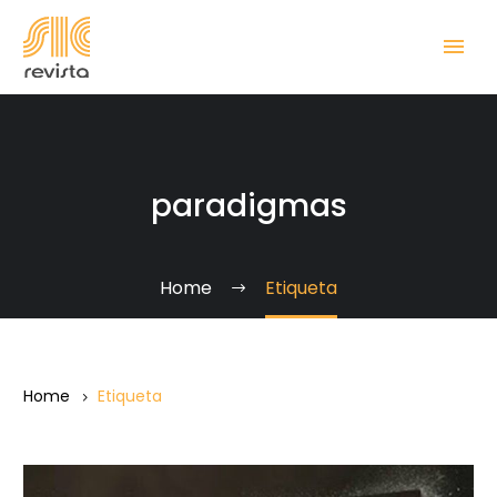
paradigmas
Home
Etiqueta
Home
Etiqueta
“Un