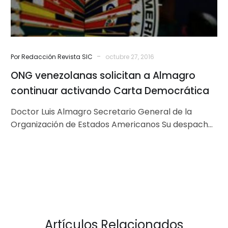
Democrática
-
Por Redacción Revista SIC
octubre 27, 2016
ONG venezolanas solicitan a Almagro
continuar activando Carta Democrática
Doctor Luis Almagro Secretario General de la
Organización de Estados Americanos Su despacho.
– Reciba ante todo nuestros más cordiales…
Artículos Relacionados