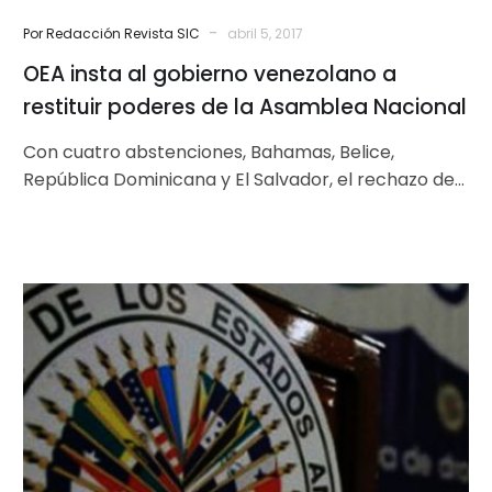
Nacional
-
Por Redacción Revista SIC
abril 5, 2017
OEA insta al gobierno venezolano a
restituir poderes de la Asamblea Nacional
Con cuatro abstenciones, Bahamas, Belice,
República Dominicana y El Salvador, el rechazo de
Bolivia y Nicaragua y la ausencia de…
ONG
venezolanas
solicitan
a
Almagro
continuar
activando
Carta