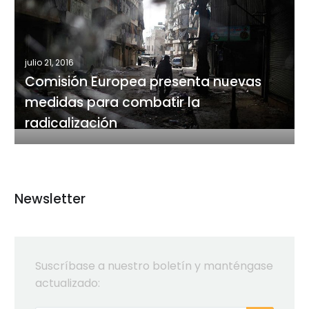
Europea
presenta
nuevas
medidas
julio 21, 2016
para
Comisión Europea presenta nuevas
combatir
medidas para combatir la
la
radicalización
radicalización
Newsletter
Suscríbase a nuestro boletín y manténgase
actualizado: