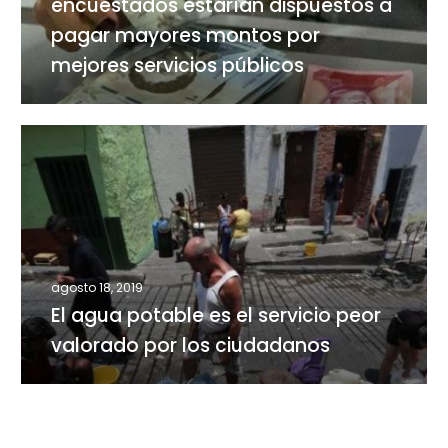
métodos
encuestados estarían dispuestos a
los
de
encuestados
pagar mayores montos por
potabilización
estarían
mejores servicios públicos
dispuestos
a
pagar
El
mayores
agua
montos
potable
por
es
mejores
el
servicios
servicio
públicos
peor
agosto 18, 2019
valorado
El agua potable es el servicio peor
por
valorado por los ciudadanos
los
ciudadanos