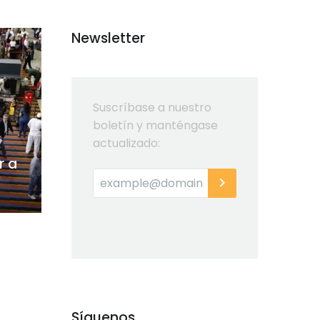
Newsletter
Suscríbase a nuestro
boletín y manténgase
actualizado:
r a
Síguenos