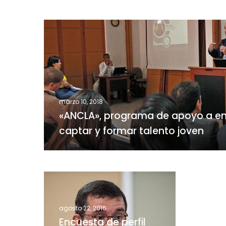
«ANCLA»,
programa
de
apoyo
a
empresas
para
marzo 10, 2018
captar
«ANCLA», programa de apoyo a e
y
captar y formar talento joven
formar
talento
joven
Encuesta
de
perfil
agosto 22, 2016
migratorio
Encuesta de perfil