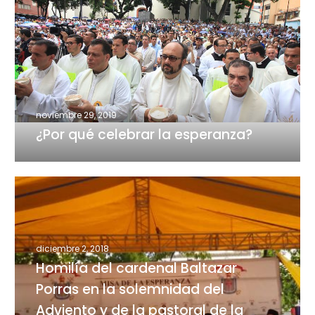
qué
celebrar
la
esperanza?
noviembre 29, 2019
¿Por qué celebrar la esperanza?
Homilía
del
cardenal
Baltazar
diciembre 2, 2018
Porras
Homilía del cardenal Baltazar
en
Porras en la solemnidad del
la
solemnidad
Adviento y de la pastoral de la