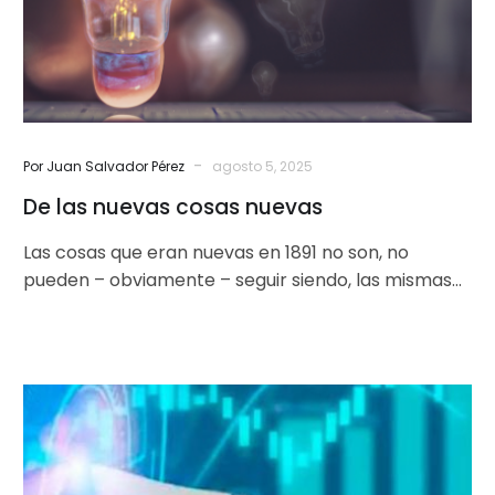
-
Por Juan Salvador Pérez
agosto 5, 2025
De las nuevas cosas nuevas
Las cosas que eran nuevas en 1891 no son, no
pueden – obviamente – seguir siendo, las mismas
cosas nuevas…
León
XIV:
gobernanza
global