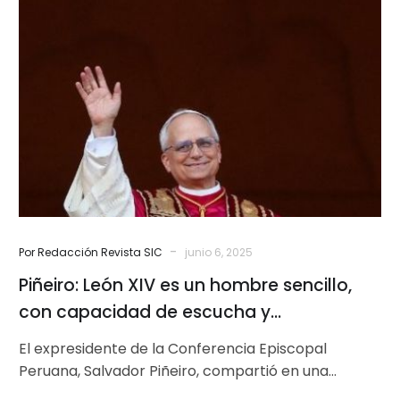
León
XIV
es
un
hombre
sencillo,
con
capacidad
de
escucha
y
-
Por Redacción Revista SIC
junio 6, 2025
comprometido
Piñeiro: León XIV es un hombre sencillo,
con
la
con capacidad de escucha y
unidad
comprometido con la unidad
El expresidente de la Conferencia Episcopal
Peruana, Salvador Piñeiro, compartió en una
entrevista para Alfa y Omega sus reflexiones