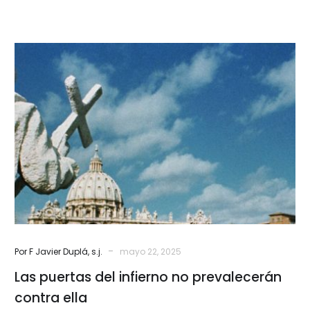
sobre…
Las
puertas
del
infierno
no
prevalecerán
contra
ella
-
Por F Javier Duplá, s.j.
mayo 22, 2025
Las puertas del infierno no prevalecerán
contra ella