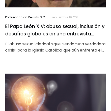
globales
en
una
-
Por Redacción Revista SIC
septiembre 19, 2025
entrevista
El Papa León XIV: abuso sexual, inclusión y
reveladora
desafíos globales en una entrevista
reveladora
El abuso sexual clerical sigue siendo “una verdadera
crisis” para la Iglesia Católica, que aún enfrenta el
desafío de mejorar…
De
las
nuevas
cosas
nuevas