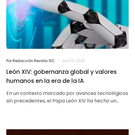
y
valores
humanos
en
la
era
de
la
-
Por Redacción Revista SIC
julio 10, 2025
IA
León XIV: gobernanza global y valores
humanos en la era de la IA
En un contexto marcado por avances tecnológicos
sin precedentes, el Papa León XIV ha hecho un
llamado a la reflexión…
Piñeiro: