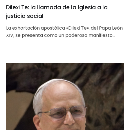
Dilexi Te: la llamada de la Iglesia a la
justicia social
La exhortación apostólica «Dilexi Te», del Papa León
XIV, se presenta como un poderoso manifiesto
sobre el amor hacia los…
El
Papa
León
XIV:
abuso
sexual,
inclusión
y
desafíos