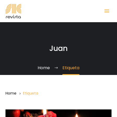
Juan
Home
Etiqueta
Home
Etiqueta
Evangelio: