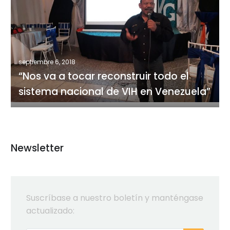
va
a
tocar
reconstruir
todo
septiembre 6, 2018
el
“Nos va a tocar reconstruir todo el
sistema
sistema nacional de VIH en Venezuela”
nacional
de
VIH
en
Venezuela”
Newsletter
Suscríbase a nuestro boletín y manténgase
actualizado: