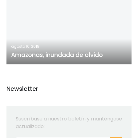
inundada
de
olvido
agosto 10, 2018
Amazonas, inundada de olvido
Newsletter
Suscríbase a nuestro boletín y manténgase
actualizado: