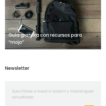
gratuita
con
recursos
para
“mojo”
junio 2, 2018
Guía gratuita con recursos para
“mojo”
Newsletter
Suscríbase a nuestro boletín y manténgase
actualizado: