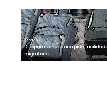
Diáspora
venezolana
pide
facilidades
para
agosto 11, 2017
estatus
Diáspora venezolana pide facilidad
migratorio
migratorio