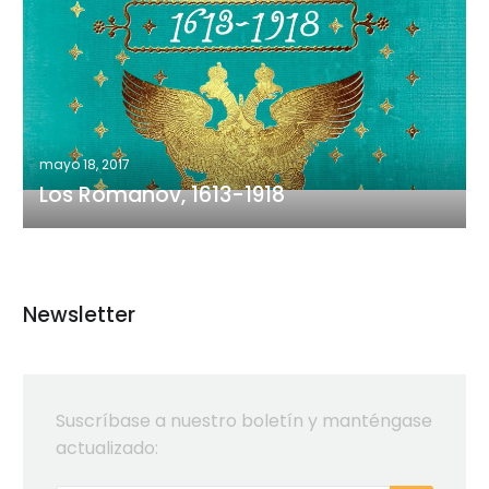
Romanov,
1613-
1918
mayo 18, 2017
Los Romanov, 1613-1918
Newsletter
Suscríbase a nuestro boletín y manténgase
actualizado: