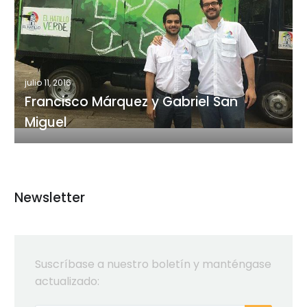
Márquez
y
Gabriel
San
Miguel
julio 11, 2016
Francisco Márquez y Gabriel San
Miguel
Newsletter
Suscríbase a nuestro boletín y manténgase
actualizado: