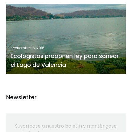
Ecologistas
proponen
ley
para
sanear
el
septiembre 16, 2016
Lago
Ecologistas proponen ley para sanear
de
el Lago de Valencia
Valencia
Newsletter
Suscríbase a nuestro boletín y manténgase