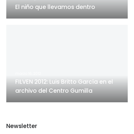
El niño que llevamos dentro
FILVEN
2012:
Luis
Britto
García
en
el
marzo 16, 2012
archivo
FILVEN 2012: Luis Britto García en el
del
archivo del Centro Gumilla
Centro
Gumilla
Newsletter