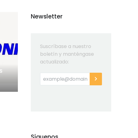
Newsletter
Suscríbase a nuestro
boletín y manténgase
actualizado:
s
Síguenos