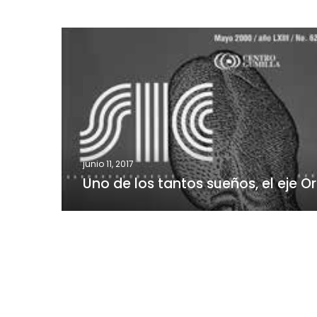
Uno
de
los
tantos
sueños,
el
eje
Orinoco-
junio 11, 2017
Apure
Uno de los tantos sueños, el eje 