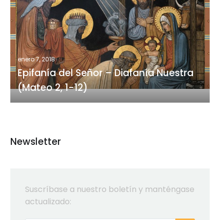
del
Señor
–
Diafanía
Nuestra
enero 7, 2018
(Mateo
Epifanía del Señor – Diafanía Nuestra
2,
(Mateo 2, 1-12)
1-
12)
Newsletter
Suscríbase a nuestro boletín y manténgase
actualizado: