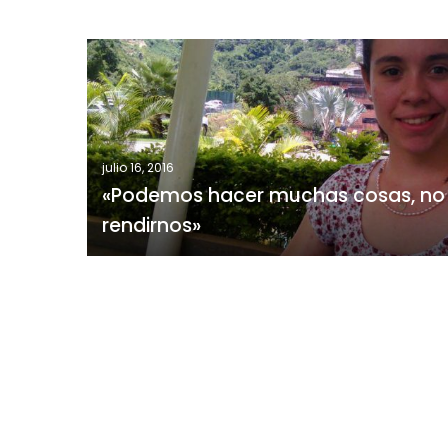
«Podemos
hacer
muchas
cosas,
no
julio 16, 2016
vale
«Podemos hacer muchas cosas, no 
la
rendirnos»
pena
rendirnos»