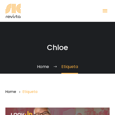
Chloe
Home
Etiqueta
Home
Etiqueta
Por