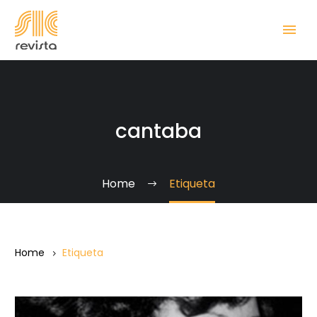
cantaba
Home
Etiqueta
Home
Etiqueta
En