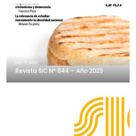
Revista
SIC
Nº
844
–
Año
2023
julio 17, 2023
Revista SIC Nº 844 – Año 2023
¿La
arepa
vacía?