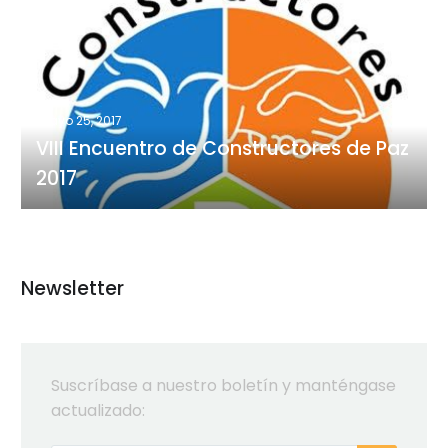
Encuentro
de
Constructores
de
Paz
mayo 25, 2017
2017
VIII Encuentro de Constructores de Paz
2017
Newsletter
Suscríbase a nuestro boletín y manténgase
actualizado: