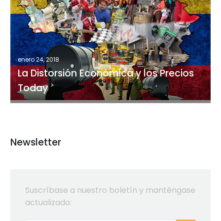
Distorsión
Económica
y
los
Precios
enero 24, 2018
Today
La Distorsión Económica y los Precios
Today
Newsletter
Suscríbase a nuestro boletín y manténgase
actualizado: