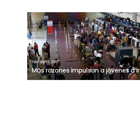
Más
razones
impulsan
a
jóvenes
a
irse
febrero 13, 2017
Más razones impulsan a jóvenes a ir
del
país