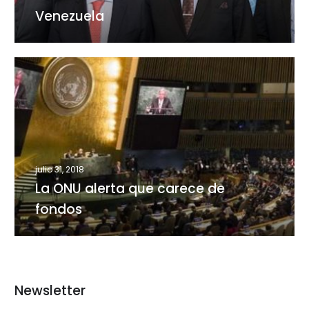
en
Venezuela
Venezuela
La
ONU
alerta
que
carece
de
fondos
julio 31, 2018
La ONU alerta que carece de
fondos
Newsletter