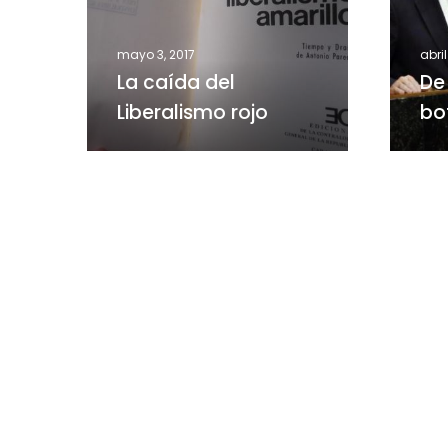
rojo
botará
la
izquier
mayo 3, 2017
abril
La caída del
De
Liberalismo rojo
bo