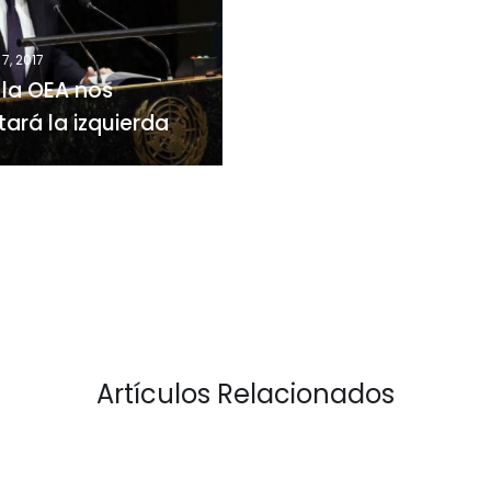
da
 7, 2017
 la OEA nos
tará la izquierda
Artículos Relacionados