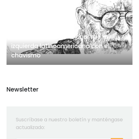
incondicional”
de
la
izquierda
marzo 28, 2017
latinoamericana
“Solidaridad incondicional” de la
con
izquierda latinoamericana con el
el
chavismo
chavismo
Newsletter
Suscríbase a nuestro boletín y manténgase
actualizado: