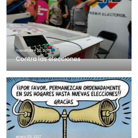
las
elecciones
noviembre 26, 2018
Contra las elecciones
¡Queremos
votar!
enero 20, 2017