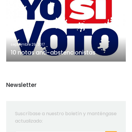
notas
anti-
abstencionistas
septiembre 29, 2017
10 notas anti-abstencionistas
Newsletter
Suscríbase a nuestro boletín y manténgase
actualizado: