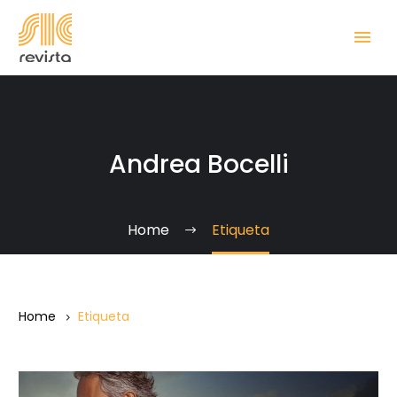
Andrea Bocelli
Home
Etiqueta
Home
Etiqueta
Andrea