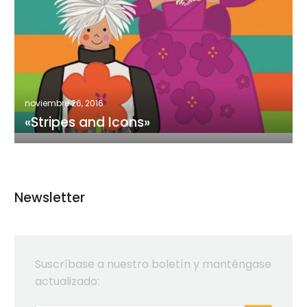
and
Icons»
noviembre 26, 2016
«Stripes and Icons»
Newsletter
Suscríbase a nuestro boletín y manténgase
actualizado: