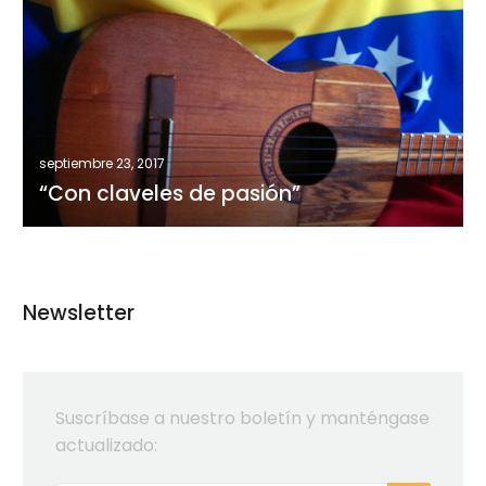
claveles
de
pasión”
septiembre 23, 2017
“Con claveles de pasión”
Newsletter
Suscríbase a nuestro boletín y manténgase
actualizado: